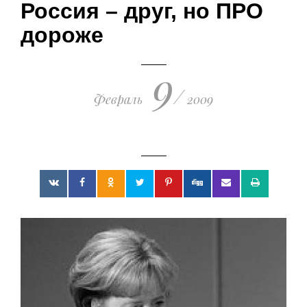
Россия – друг, но ПРО
поражения киевских путчистов
19.03.2023 • 23:21
дороже
9
/
Февраль
2009