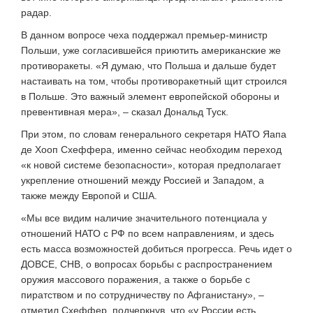
радар.
В данном вопросе чеха поддержал премьер-министр
Польши, уже согласившейся приютить американские же
противоракеты. «Я думаю, что Польша и дальше будет
настаивать на том, чтобы противоракетный щит строился
в Польше. Это важный элемент европейской обороны и
превентивная мера», – сказал Дональд Туск.
При этом, по словам генерального секретаря НАТО Яапа
де Хооп Схеффера, именно сейчас необходим переход
«к новой системе безопасности», которая предполагает
укрепление отношений между Россией и Западом, а
также между Европой и США.
«Мы все видим наличие значительного потенциала у
отношений НАТО с РФ по всем направлениям, и здесь
есть масса возможностей добиться прогресса. Речь идет о
ДОВСЕ, СНВ, о вопросах борьбы с распространением
оружия массового поражения, а также о борьбе с
пиратством и по сотрудничеству по Афганистану», –
отметил Схеффер, подчеркнув, что «у России есть