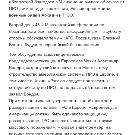
абсолютной благодати в Мюнхене не вышло: об отказе от
ПРО речи не идет, кроме того, России припомнили
военные базы в Абхазии и РЮО.
Второй день 45-й Мюнхенской конференции по
безопасности был наиболее дискуссионным – в субботу
стороны обсуждали тему «НАТО, Россия, газ и Ближний
Восток: будущее европейской безопасности».
Тон обсуждению задал вице-премьер
председательствующей в Евросоюзе Чехии Александр
Вондра, затронувший ключевую для Москвы тему –
строительство американской системы ПРО в Европе, в
том числе в Чехии. «Россию следует пригласить к
сотрудничеству по ПРО, но не давать ей права вето», –
заявил Вондра.
При этом он выразил уверенность в необходимости
развертывания системы ПРО в Европе. «Европейцы и
американцы должны быть одинаково защищены,
развертывание ПРО позволит защититься от оружия
массового поражения», – сказал вице-премьер, на
вотчине которого американцы предполагают разместить