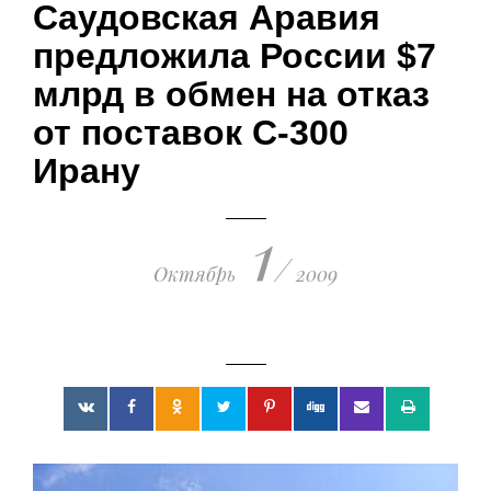
Саудовская Аравия
поражения киевских путчистов
19.03.2023 • 23:21
предложила России $7
млрд в обмен на отказ
от поставок С-300
Ирану
1
/
Октябрь
2009