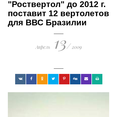
"Роствертол" до 2012 г.
поражения киевских путчистов
19.03.2023 • 23:21
поставит 12 вертолетов
для ВВС Бразилии
13
/
Апрель
2009