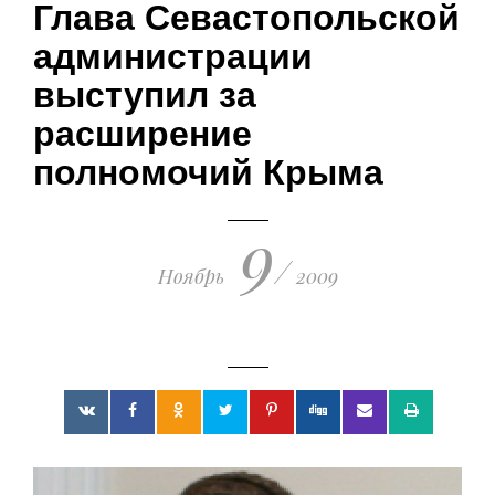
Глава Севастопольской
поражения киевских путчистов
19.03.2023 • 23:21
администрации
выступил за
расширение
полномочий Крыма
9
/
Ноябрь
2009