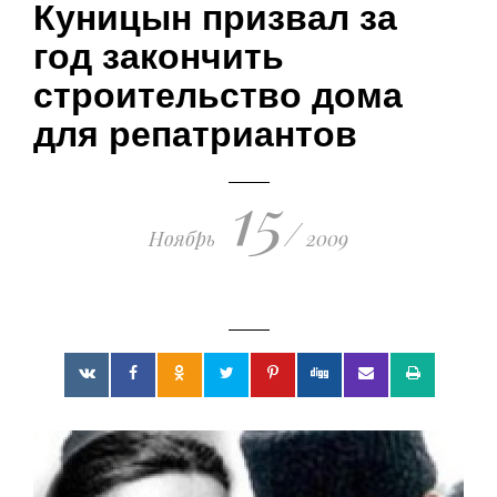
Куницын призвал за
поражения киевских путчистов
19.03.2023 • 23:21
год закончить
строительство дома
для репатриантов
15
/
Ноябрь
2009